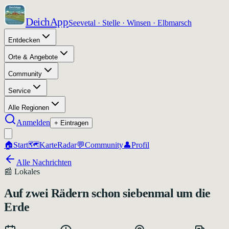
DeichApp
Seevetal · Stelle · Winsen · Elbmarsch
Entdecken
Orte & Angebote
Community
Service
Alle Regionen
Anmelden
+ Eintragen
🏠
Start
🗺️
Karte
Radar
💬
Community
👤
Profil
Alle Nachrichten
📰
Lokales
Auf zwei Rädern schon siebenmal um die
Erde