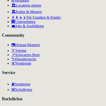
🌿
Hofläden
🏛️
Locations mieten
🏛
Kultur & Museen
👨‍👩‍👧‍👦
Für Familien & Kinder
🏢
Unternehmen
💼
Jobs & Ausbildung
Community
📷
Heimat-Moment
🏅
Vereine
📌
Schwarzes Brett
🐾
Haustiersuche
🚨
Notdienste
Service
⛽
Spritpreise
🎒
Schulferien
Rechtliches