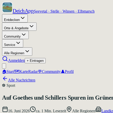
DeichApp
Seevetal · Stelle · Winsen · Elbmarsch
Entdecken
Orte & Angebote
Community
Service
Alle Regionen
Anmelden
+ Eintragen
🏠
Start
🗺️
Karte
Radar
💬
Community
👤
Profil
Alle Nachrichten
⚽
Sport
Auf Goethes und Schillers Spuren im Grüne
16. Juni 2026
ca.
1
Min. Lesezeit
Alle Regionen
Landkr