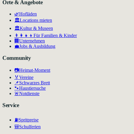
Orte & Angebote
🌿
Hofläden
🏛️
Locations mieten
🏛
Kultur & Museen
👨‍👩‍👧‍👦
Für Familien & Kinder
🏢
Unternehmen
💼
Jobs & Ausbildung
Community
📷
Heimat-Moment
🏅
Vereine
📌
Schwarzes Brett
🐾
Haustiersuche
🚨
Notdienste
Service
⛽
Spritpreise
🎒
Schulferien