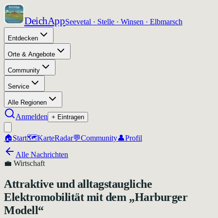
DeichApp
Seevetal · Stelle · Winsen · Elbmarsch
Entdecken
Orte & Angebote
Community
Service
Alle Regionen
Anmelden
+ Eintragen
🏠
Start
🗺️
Karte
Radar
💬
Community
👤
Profil
Alle Nachrichten
💼
Wirtschaft
Attraktive und alltagstaugliche
Elektromobilität mit dem „Harburger
Modell“