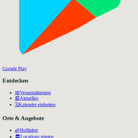
Google Play
Entdecken
📅
Veranstaltungen
📰
Aktuelles
🗓️
Kalender einbetten
Orte & Angebote
🌿
Hofläden
🏛️
Locations mieten