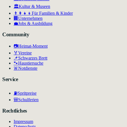
🏛
Kultur & Museen
👨‍👩‍👧‍👦
Für Familien & Kinder
🏢
Unternehmen
💼
Jobs & Ausbildung
Community
📷
Heimat-Moment
🏅
Vereine
📌
Schwarzes Brett
🐾
Haustiersuche
🚨
Notdienste
Service
⛽
Spritpreise
🎒
Schulferien
Rechtliches
Impressum
Datenschutz