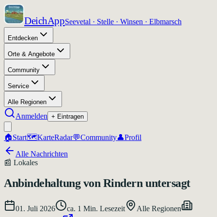
DeichApp
Seevetal · Stelle · Winsen · Elbmarsch
Entdecken
Orte & Angebote
Community
Service
Alle Regionen
Anmelden
+ Eintragen
🏠
Start
🗺️
Karte
Radar
💬
Community
👤
Profil
Alle Nachrichten
📰
Lokales
Anbindehaltung von Rindern untersagt
01. Juli 2026
ca.
1
Min. Lesezeit
Alle Regionen