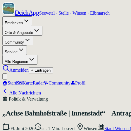
DeichApp
Seevetal · Stelle · Winsen · Elbmarsch
Entdecken
Orte & Angebote
Community
Service
Alle Regionen
Anmelden
+ Eintragen
🏠
Start
🗺️
Karte
Radar
💬
Community
👤
Profil
Alle Nachrichten
🏛️
Politik & Verwaltung
„Achse Bahnhofstraße | Innenstadt“ – Antrag 
09. Juni 2026
ca.
1
Min. Lesezeit
Winsen
Stadt Winsen 