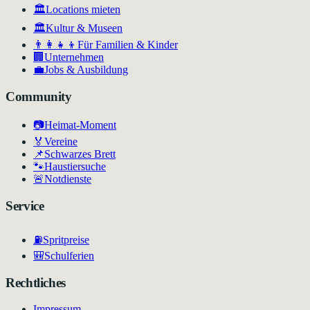
🏛️
Locations mieten
🏛
Kultur & Museen
👨‍👩‍👧‍👦
Für Familien & Kinder
🏢
Unternehmen
💼
Jobs & Ausbildung
Community
📷
Heimat-Moment
🏅
Vereine
📌
Schwarzes Brett
🐾
Haustiersuche
🚨
Notdienste
Service
⛽
Spritpreise
🎒
Schulferien
Rechtliches
Impressum