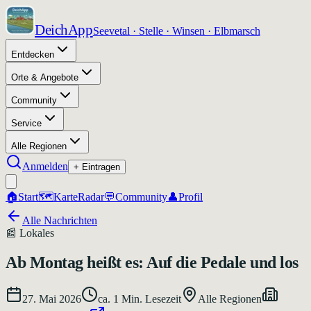
DeichApp
Seevetal · Stelle · Winsen · Elbmarsch
Entdecken
Orte & Angebote
Community
Service
Alle Regionen
Anmelden
+ Eintragen
🏠
Start
🗺️
Karte
Radar
💬
Community
👤
Profil
Alle Nachrichten
📰
Lokales
Ab Montag heißt es: Auf die Pedale und los
27. Mai 2026
ca.
1
Min. Lesezeit
Alle Regionen