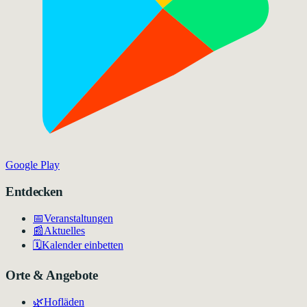
Google Play
Entdecken
📅
Veranstaltungen
📰
Aktuelles
🗓️
Kalender einbetten
Orte & Angebote
🌿
Hofläden