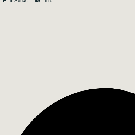
🚧 im Aufbau – mach mit!