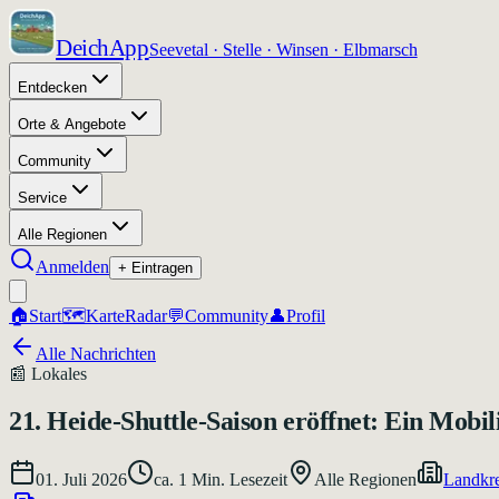
DeichApp
Seevetal · Stelle · Winsen · Elbmarsch
Entdecken
Orte & Angebote
Community
Service
Alle Regionen
Anmelden
+ Eintragen
🏠
Start
🗺️
Karte
Radar
💬
Community
👤
Profil
Alle Nachrichten
📰
Lokales
21. Heide-Shuttle-Saison eröffnet: Ein Mobili
01. Juli 2026
ca.
1
Min. Lesezeit
Alle Regionen
Landkre