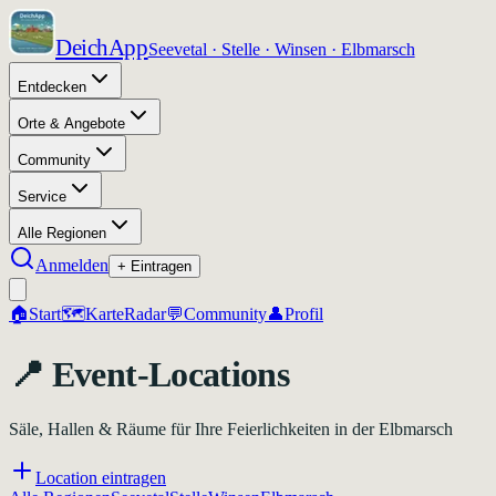
DeichApp
Seevetal · Stelle · Winsen · Elbmarsch
Entdecken
Orte & Angebote
Community
Service
Alle Regionen
Anmelden
+ Eintragen
🏠
Start
🗺️
Karte
Radar
💬
Community
👤
Profil
📍 Event-Locations
Säle, Hallen & Räume für Ihre Feierlichkeiten in der Elbmarsch
Location eintragen