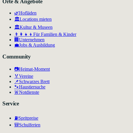
Orte & Angebote
🌿
Hofläden
🏛️
Locations mieten
🏛
Kultur & Museen
👨‍👩‍👧‍👦
Für Familien & Kinder
🏢
Unternehmen
💼
Jobs & Ausbildung
Community
📷
Heimat-Moment
🏅
Vereine
📌
Schwarzes Brett
🐾
Haustiersuche
🚨
Notdienste
Service
⛽
Spritpreise
🎒
Schulferien