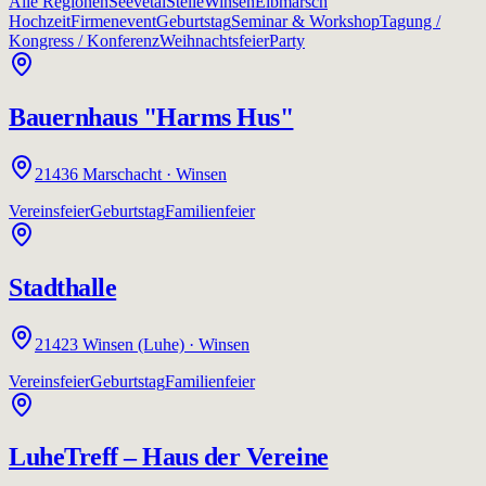
Alle Regionen
Seevetal
Stelle
Winsen
Elbmarsch
Hochzeit
Firmenevent
Geburtstag
Seminar & Workshop
Tagung /
Kongress / Konferenz
Weihnachtsfeier
Party
Bauernhaus "Harms Hus"
21436
Marschacht
·
Winsen
Vereinsfeier
Geburtstag
Familienfeier
Stadthalle
21423
Winsen (Luhe)
·
Winsen
Vereinsfeier
Geburtstag
Familienfeier
LuheTreff – Haus der Vereine