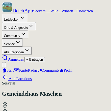
DeichApp
Seevetal · Stelle · Winsen · Elbmarsch
Entdecken
Orte & Angebote
Community
Service
Alle Regionen
Anmelden
+ Eintragen
🏠
Start
🗺️
Karte
Radar
💬
Community
👤
Profil
Alle Locations
Seevetal
Gemeindehaus Maschen