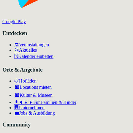
Google Play
Entdecken
📅
Veranstaltungen
📰
Aktuelles
🗓️
Kalender einbetten
Orte & Angebote
🌿
Hofläden
🏛️
Locations mieten
🏛
Kultur & Museen
👨‍👩‍👧‍👦
Für Familien & Kinder
🏢
Unternehmen
💼
Jobs & Ausbildung
Community