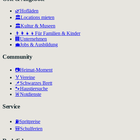
🌿
Hofläden
🏛️
Locations mieten
🏛
Kultur & Museen
👨‍👩‍👧‍👦
Für Familien & Kinder
🏢
Unternehmen
💼
Jobs & Ausbildung
Community
📷
Heimat-Moment
🏅
Vereine
📌
Schwarzes Brett
🐾
Haustiersuche
🚨
Notdienste
Service
⛽
Spritpreise
🎒
Schulferien