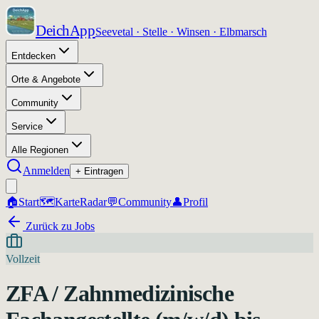
DeichApp
Seevetal · Stelle · Winsen · Elbmarsch
Entdecken
Orte & Angebote
Community
Service
Alle Regionen
Anmelden
+ Eintragen
🏠
Start
🗺️
Karte
Radar
💬
Community
👤
Profil
Zurück zu Jobs
Vollzeit
ZFA / Zahnmedizinische