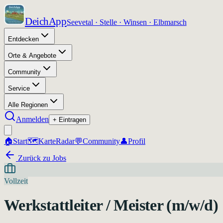
DeichApp
Seevetal · Stelle · Winsen · Elbmarsch
Entdecken
Orte & Angebote
Community
Service
Alle Regionen
Anmelden
+ Eintragen
🏠
Start
🗺️
Karte
Radar
💬
Community
👤
Profil
Zurück zu Jobs
Vollzeit
Werkstattleiter / Meister (m/w/d)