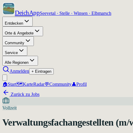
DeichApp
Seevetal · Stelle · Winsen · Elbmarsch
Entdecken
Orte & Angebote
Community
Service
Alle Regionen
Anmelden
+ Eintragen
🏠
Start
🗺️
Karte
Radar
💬
Community
👤
Profil
Zurück zu Jobs
Vollzeit
Verwaltungsfachangestellten (m/w