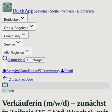
DeichApp
Seevetal · Stelle · Winsen · Elbmarsch
Entdecken
Orte & Angebote
Community
Service
Alle Regionen
Anmelden
+ Eintragen
🏠
Start
🗺️
Karte
Radar
💬
Community
👤
Profil
Zurück zu Jobs
Vollzeit
Verkäuferin (m/w/d) – zunächst