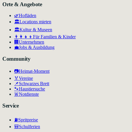
Orte & Angebote
🌿
Hofläden
🏛️
Locations mieten
🏛
Kultur & Museen
👨‍👩‍👧‍👦
Für Familien & Kinder
🏢
Unternehmen
💼
Jobs & Ausbildung
Community
📷
Heimat-Moment
🏅
Vereine
📌
Schwarzes Brett
🐾
Haustiersuche
🚨
Notdienste
Service
⛽
Spritpreise
🎒
Schulferien