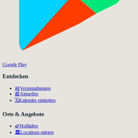
Google Play
Entdecken
📅
Veranstaltungen
📰
Aktuelles
🗓️
Kalender einbetten
Orte & Angebote
🌿
Hofläden
🏛️
Locations mieten