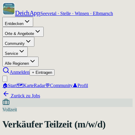
DeichApp
Seevetal · Stelle · Winsen · Elbmarsch
Entdecken
Orte & Angebote
Community
Service
Alle Regionen
Anmelden
+ Eintragen
🏠
Start
🗺️
Karte
Radar
💬
Community
👤
Profil
Zurück zu Jobs
Vollzeit
Verkäufer Teilzeit (m/w/d)