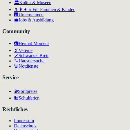
🏛
Kultur & Museen
👨‍👩‍👧‍👦
Für Familien & Kinder
🏢
Unternehmen
💼
Jobs & Ausbildung
Community
📷
Heimat-Moment
🏅
Vereine
📌
Schwarzes Brett
🐾
Haustiersuche
🚨
Notdienste
Service
⛽
Spritpreise
🎒
Schulferien
Rechtliches
Impressum
Datenschutz