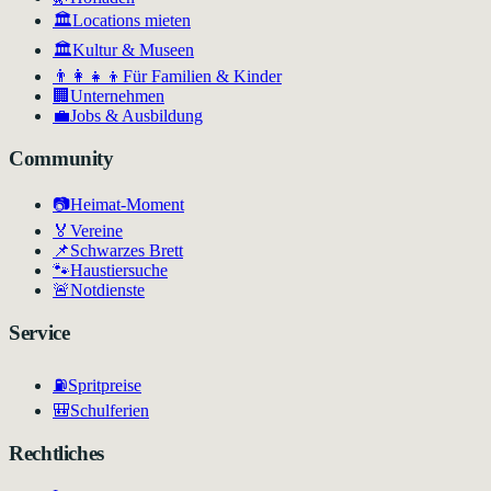
🏛️
Locations mieten
🏛
Kultur & Museen
👨‍👩‍👧‍👦
Für Familien & Kinder
🏢
Unternehmen
💼
Jobs & Ausbildung
Community
📷
Heimat-Moment
🏅
Vereine
📌
Schwarzes Brett
🐾
Haustiersuche
🚨
Notdienste
Service
⛽
Spritpreise
🎒
Schulferien
Rechtliches