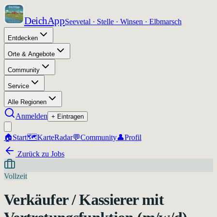
DeichApp
Seevetal · Stelle · Winsen · Elbmarsch
Entdecken
Orte & Angebote
Community
Service
Alle Regionen
Anmelden
+ Eintragen
🏠
Start
🗺️
Karte
Radar
💬
Community
👤
Profil
Zurück zu Jobs
Vollzeit
Verkäufer / Kassierer mit