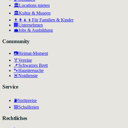
🏛️
Locations mieten
🏛
Kultur & Museen
👨‍👩‍👧‍👦
Für Familien & Kinder
🏢
Unternehmen
💼
Jobs & Ausbildung
Community
📷
Heimat-Moment
🏅
Vereine
📌
Schwarzes Brett
🐾
Haustiersuche
🚨
Notdienste
Service
⛽
Spritpreise
🎒
Schulferien
Rechtliches