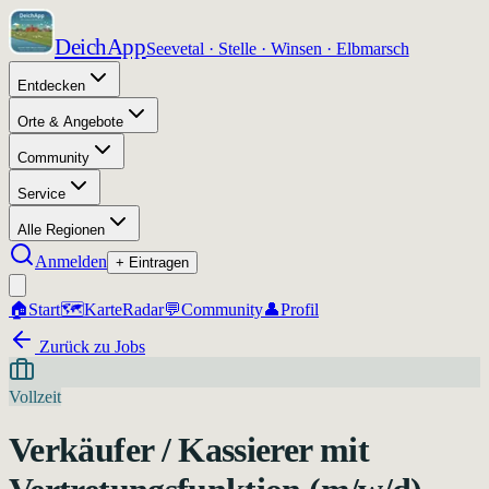
DeichApp
Seevetal · Stelle · Winsen · Elbmarsch
Entdecken
Orte & Angebote
Community
Service
Alle Regionen
Anmelden
+ Eintragen
🏠
Start
🗺️
Karte
Radar
💬
Community
👤
Profil
Zurück zu Jobs
Vollzeit
Verkäufer / Kassierer mit