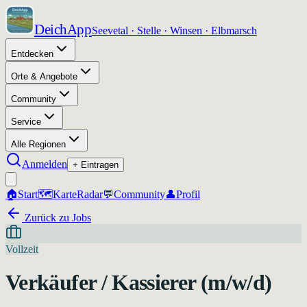
DeichApp
Seevetal · Stelle · Winsen · Elbmarsch
Entdecken
Orte & Angebote
Community
Service
Alle Regionen
Anmelden
+ Eintragen
🏠
Start
🗺️
Karte
Radar
💬
Community
👤
Profil
Zurück zu Jobs
Vollzeit
Verkäufer / Kassierer (m/w/d)