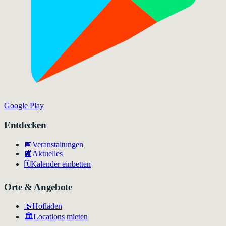
Google Play
Entdecken
📅
Veranstaltungen
📰
Aktuelles
🗓️
Kalender einbetten
Orte & Angebote
🌿
Hofläden
🏛️
Locations mieten