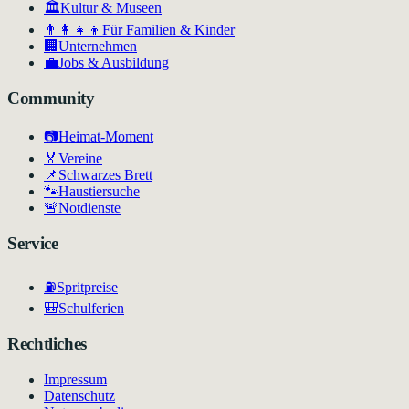
🏛
Kultur & Museen
👨‍👩‍👧‍👦
Für Familien & Kinder
🏢
Unternehmen
💼
Jobs & Ausbildung
Community
📷
Heimat-Moment
🏅
Vereine
📌
Schwarzes Brett
🐾
Haustiersuche
🚨
Notdienste
Service
⛽
Spritpreise
🎒
Schulferien
Rechtliches
Impressum
Datenschutz