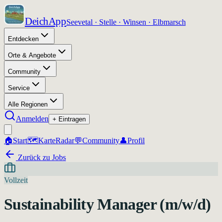
DeichApp
Seevetal · Stelle · Winsen · Elbmarsch
Entdecken
Orte & Angebote
Community
Service
Alle Regionen
Anmelden
+ Eintragen
🏠
Start
🗺️
Karte
Radar
💬
Community
👤
Profil
Zurück zu Jobs
Vollzeit
Sustainability Manager (m/w/d)