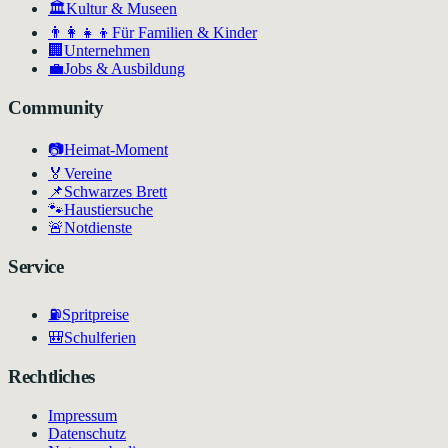
🏛
Kultur & Museen
👨‍👩‍👧‍👦
Für Familien & Kinder
🏢
Unternehmen
💼
Jobs & Ausbildung
Community
📷
Heimat-Moment
🏅
Vereine
📌
Schwarzes Brett
🐾
Haustiersuche
🚨
Notdienste
Service
⛽
Spritpreise
🎒
Schulferien
Rechtliches
Impressum
Datenschutz