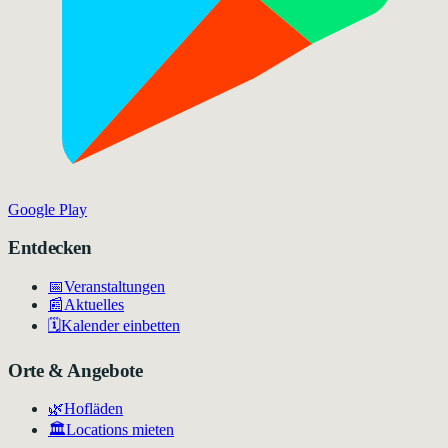
Google Play
Entdecken
📅
Veranstaltungen
📰
Aktuelles
🗓️
Kalender einbetten
Orte & Angebote
🌿
Hofläden
🏛️
Locations mieten