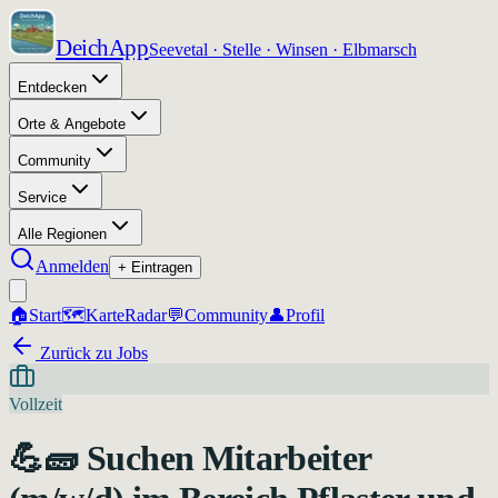
DeichApp
Seevetal · Stelle · Winsen · Elbmarsch
Entdecken
Orte & Angebote
Community
Service
Alle Regionen
Anmelden
+ Eintragen
🏠
Start
🗺️
Karte
Radar
💬
Community
👤
Profil
Zurück zu Jobs
Vollzeit
💪🧱 Suchen Mitarbeiter