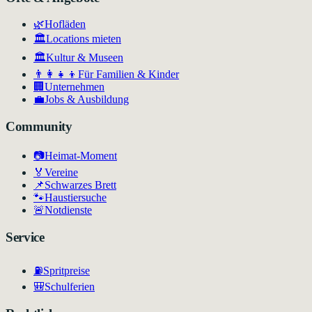
🌿
Hofläden
🏛️
Locations mieten
🏛
Kultur & Museen
👨‍👩‍👧‍👦
Für Familien & Kinder
🏢
Unternehmen
💼
Jobs & Ausbildung
Community
📷
Heimat-Moment
🏅
Vereine
📌
Schwarzes Brett
🐾
Haustiersuche
🚨
Notdienste
Service
⛽
Spritpreise
🎒
Schulferien