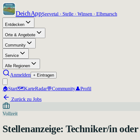
DeichApp
Seevetal · Stelle · Winsen · Elbmarsch
Entdecken
Orte & Angebote
Community
Service
Alle Regionen
Anmelden
+ Eintragen
🏠
Start
🗺️
Karte
Radar
💬
Community
👤
Profil
Zurück zu Jobs
Vollzeit
Stellenanzeige: Techniker/in oder 