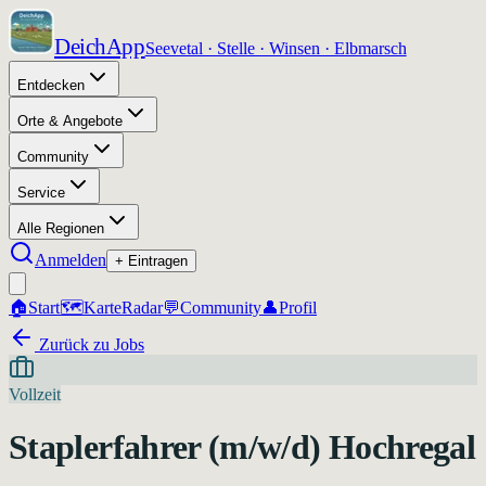
DeichApp
Seevetal · Stelle · Winsen · Elbmarsch
Entdecken
Orte & Angebote
Community
Service
Alle Regionen
Anmelden
+ Eintragen
🏠
Start
🗺️
Karte
Radar
💬
Community
👤
Profil
Zurück zu Jobs
Vollzeit
Staplerfahrer (m/w/d) Hochregal