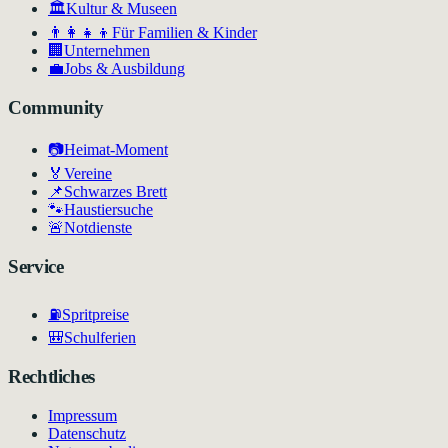
🏛
Kultur & Museen
👨‍👩‍👧‍👦
Für Familien & Kinder
🏢
Unternehmen
💼
Jobs & Ausbildung
Community
📷
Heimat-Moment
🏅
Vereine
📌
Schwarzes Brett
🐾
Haustiersuche
🚨
Notdienste
Service
⛽
Spritpreise
🎒
Schulferien
Rechtliches
Impressum
Datenschutz