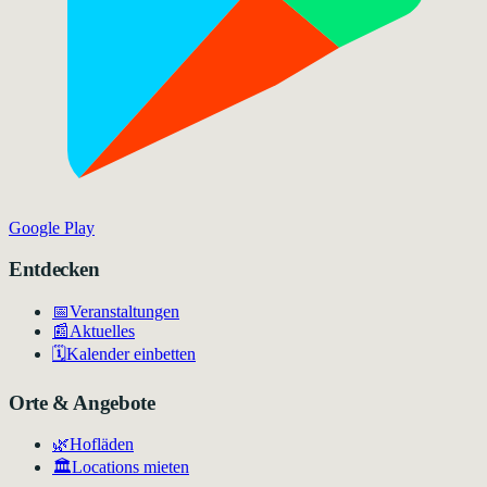
Google Play
Entdecken
📅
Veranstaltungen
📰
Aktuelles
🗓️
Kalender einbetten
Orte & Angebote
🌿
Hofläden
🏛️
Locations mieten