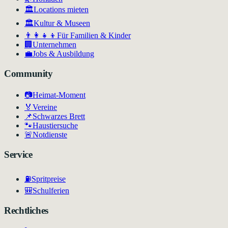
🏛️
Locations mieten
🏛
Kultur & Museen
👨‍👩‍👧‍👦
Für Familien & Kinder
🏢
Unternehmen
💼
Jobs & Ausbildung
Community
📷
Heimat-Moment
🏅
Vereine
📌
Schwarzes Brett
🐾
Haustiersuche
🚨
Notdienste
Service
⛽
Spritpreise
🎒
Schulferien
Rechtliches