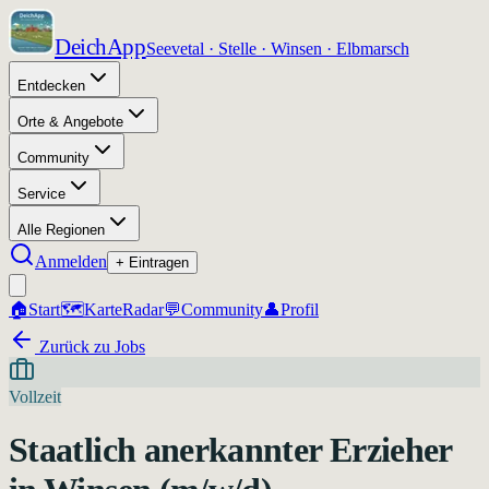
DeichApp
Seevetal · Stelle · Winsen · Elbmarsch
Entdecken
Orte & Angebote
Community
Service
Alle Regionen
Anmelden
+ Eintragen
🏠
Start
🗺️
Karte
Radar
💬
Community
👤
Profil
Zurück zu Jobs
Vollzeit
Staatlich anerkannter Erzieher