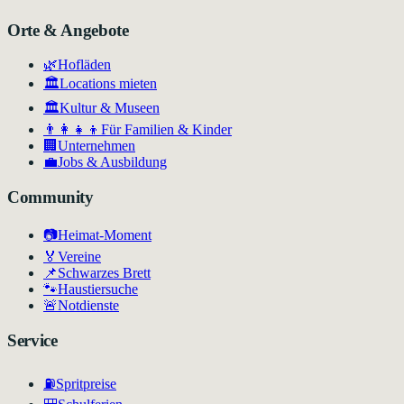
Orte & Angebote
🌿
Hofläden
🏛️
Locations mieten
🏛
Kultur & Museen
👨‍👩‍👧‍👦
Für Familien & Kinder
🏢
Unternehmen
💼
Jobs & Ausbildung
Community
📷
Heimat-Moment
🏅
Vereine
📌
Schwarzes Brett
🐾
Haustiersuche
🚨
Notdienste
Service
⛽
Spritpreise