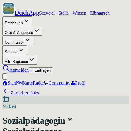
DeichApp
Seevetal · Stelle · Winsen · Elbmarsch
Entdecken
Orte & Angebote
Community
Service
Alle Regionen
Anmelden
+ Eintragen
🏠
Start
🗺️
Karte
Radar
💬
Community
👤
Profil
Zurück zu Jobs
Vollzeit
Sozialpädagogin *