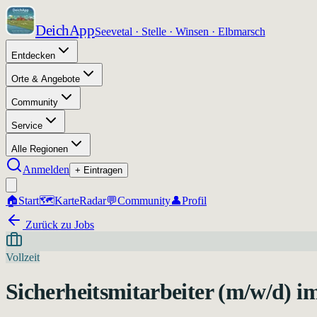
DeichApp
Seevetal · Stelle · Winsen · Elbmarsch
Entdecken
Orte & Angebote
Community
Service
Alle Regionen
Anmelden
+ Eintragen
🏠
Start
🗺️
Karte
Radar
💬
Community
👤
Profil
Zurück zu Jobs
Vollzeit
Sicherheitsmitarbeiter (m/w/d) i