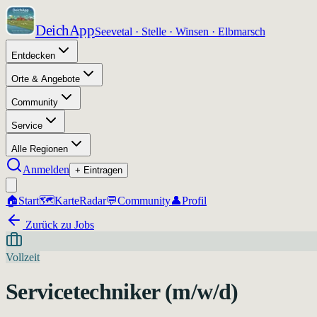
DeichApp
Seevetal · Stelle · Winsen · Elbmarsch
Entdecken
Orte & Angebote
Community
Service
Alle Regionen
Anmelden
+ Eintragen
🏠
Start
🗺️
Karte
Radar
💬
Community
👤
Profil
Zurück zu Jobs
Vollzeit
Servicetechniker (m/w/d)