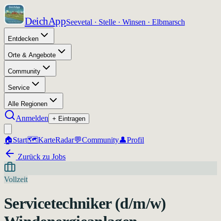
DeichApp
Seevetal · Stelle · Winsen · Elbmarsch
Entdecken
Orte & Angebote
Community
Service
Alle Regionen
Anmelden
+ Eintragen
🏠
Start
🗺️
Karte
Radar
💬
Community
👤
Profil
Zurück zu Jobs
Vollzeit
Servicetechniker (d/m/w)