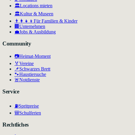
🏛️
Locations mieten
🏛
Kultur & Museen
👨‍👩‍👧‍👦
Für Familien & Kinder
🏢
Unternehmen
💼
Jobs & Ausbildung
Community
📷
Heimat-Moment
🏅
Vereine
📌
Schwarzes Brett
🐾
Haustiersuche
🚨
Notdienste
Service
⛽
Spritpreise
🎒
Schulferien
Rechtliches