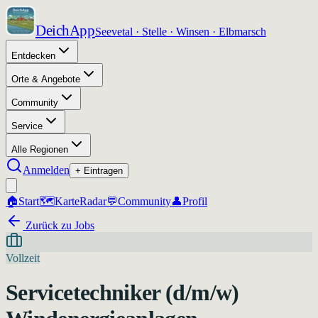
DeichApp
Seevetal · Stelle · Winsen · Elbmarsch
Entdecken
Orte & Angebote
Community
Service
Alle Regionen
Anmelden
+ Eintragen
🏠
Start
🗺️
Karte
Radar
💬
Community
👤
Profil
Zurück zu Jobs
Vollzeit
Servicetechniker (d/m/w)