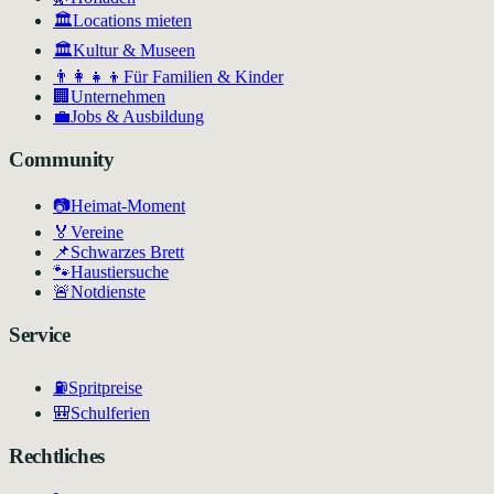
🏛️
Locations mieten
🏛
Kultur & Museen
👨‍👩‍👧‍👦
Für Familien & Kinder
🏢
Unternehmen
💼
Jobs & Ausbildung
Community
📷
Heimat-Moment
🏅
Vereine
📌
Schwarzes Brett
🐾
Haustiersuche
🚨
Notdienste
Service
⛽
Spritpreise
🎒
Schulferien
Rechtliches