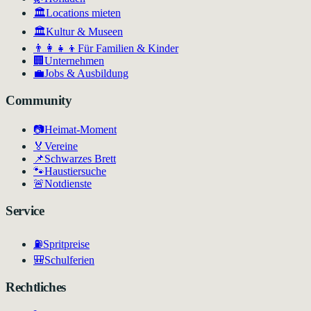
🏛️
Locations mieten
🏛
Kultur & Museen
👨‍👩‍👧‍👦
Für Familien & Kinder
🏢
Unternehmen
💼
Jobs & Ausbildung
Community
📷
Heimat-Moment
🏅
Vereine
📌
Schwarzes Brett
🐾
Haustiersuche
🚨
Notdienste
Service
⛽
Spritpreise
🎒
Schulferien
Rechtliches