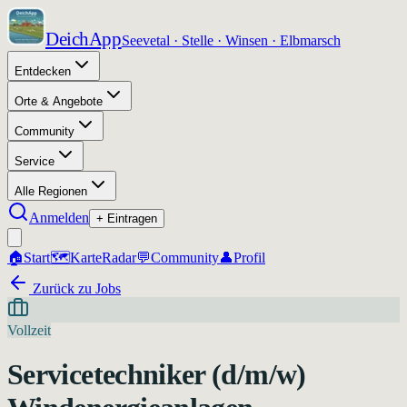
DeichApp
Seevetal · Stelle · Winsen · Elbmarsch
Entdecken
Orte & Angebote
Community
Service
Alle Regionen
Anmelden
+ Eintragen
🏠
Start
🗺️
Karte
Radar
💬
Community
👤
Profil
Zurück zu Jobs
Vollzeit
Servicetechniker (d/m/w)