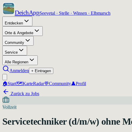
DeichApp
Seevetal · Stelle · Winsen · Elbmarsch
Entdecken
Orte & Angebote
Community
Service
Alle Regionen
Anmelden
+ Eintragen
🏠
Start
🗺️
Karte
Radar
💬
Community
👤
Profil
Zurück zu Jobs
Vollzeit
Servicetechniker (d/m/w) ohne M