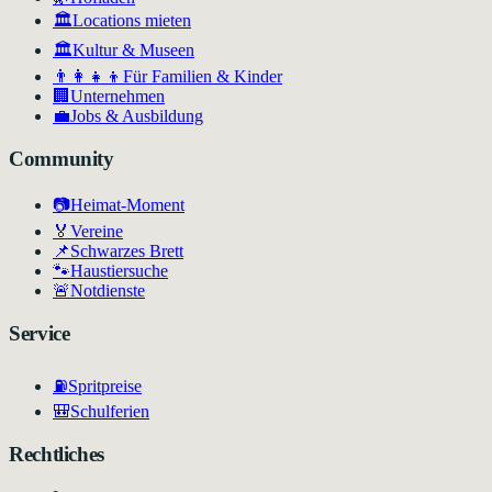
🏛️
Locations mieten
🏛
Kultur & Museen
👨‍👩‍👧‍👦
Für Familien & Kinder
🏢
Unternehmen
💼
Jobs & Ausbildung
Community
📷
Heimat-Moment
🏅
Vereine
📌
Schwarzes Brett
🐾
Haustiersuche
🚨
Notdienste
Service
⛽
Spritpreise
🎒
Schulferien
Rechtliches