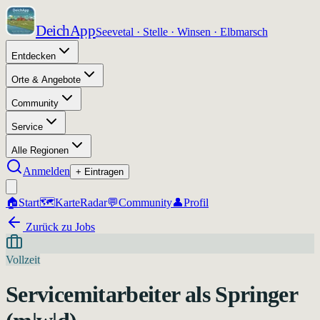
DeichApp
Seevetal · Stelle · Winsen · Elbmarsch
Entdecken
Orte & Angebote
Community
Service
Alle Regionen
Anmelden
+ Eintragen
🏠
Start
🗺️
Karte
Radar
💬
Community
👤
Profil
Zurück zu Jobs
Vollzeit
Servicemitarbeiter als Springer