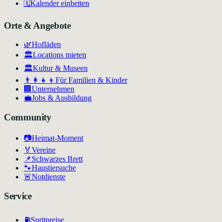
🗓️
Kalender einbetten
Orte & Angebote
🌿
Hofläden
🏛️
Locations mieten
🏛
Kultur & Museen
👨‍👩‍👧‍👦
Für Familien & Kinder
🏢
Unternehmen
💼
Jobs & Ausbildung
Community
📷
Heimat-Moment
🏅
Vereine
📌
Schwarzes Brett
🐾
Haustiersuche
🚨
Notdienste
Service
⛽
Spritpreise