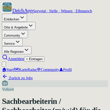
DeichApp
Seevetal · Stelle · Winsen · Elbmarsch
Entdecken
Orte & Angebote
Community
Service
Alle Regionen
Anmelden
+ Eintragen
🏠
Start
🗺️
Karte
Radar
💬
Community
👤
Profil
Zurück zu Jobs
Vollzeit
Sachbearbeiterin /