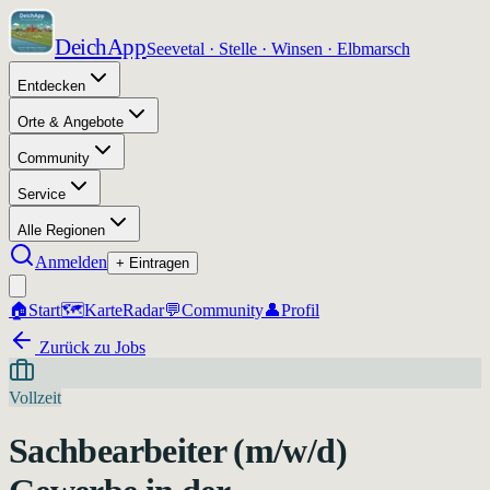
DeichApp
Seevetal · Stelle · Winsen · Elbmarsch
Entdecken
Orte & Angebote
Community
Service
Alle Regionen
Anmelden
+ Eintragen
🏠
Start
🗺️
Karte
Radar
💬
Community
👤
Profil
Zurück zu Jobs
Vollzeit
Sachbearbeiter (m/w/d)