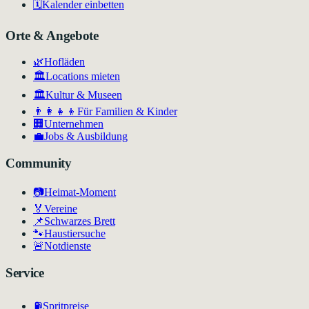
🗓️
Kalender einbetten
Orte & Angebote
🌿
Hofläden
🏛️
Locations mieten
🏛
Kultur & Museen
👨‍👩‍👧‍👦
Für Familien & Kinder
🏢
Unternehmen
💼
Jobs & Ausbildung
Community
📷
Heimat-Moment
🏅
Vereine
📌
Schwarzes Brett
🐾
Haustiersuche
🚨
Notdienste
Service
⛽
Spritpreise