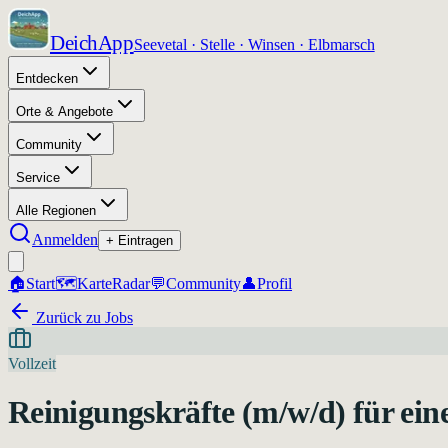
DeichApp
Seevetal · Stelle · Winsen · Elbmarsch
Entdecken
Orte & Angebote
Community
Service
Alle Regionen
Anmelden
+ Eintragen
🏠
Start
🗺️
Karte
Radar
💬
Community
👤
Profil
Zurück zu Jobs
Vollzeit
Reinigungskräfte (m/w/d) für eine