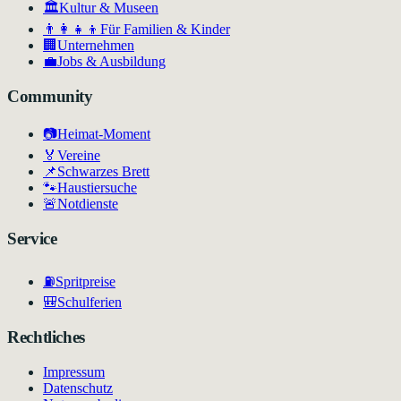
🏛
Kultur & Museen
👨‍👩‍👧‍👦
Für Familien & Kinder
🏢
Unternehmen
💼
Jobs & Ausbildung
Community
📷
Heimat-Moment
🏅
Vereine
📌
Schwarzes Brett
🐾
Haustiersuche
🚨
Notdienste
Service
⛽
Spritpreise
🎒
Schulferien
Rechtliches
Impressum
Datenschutz