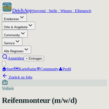
DeichApp
Seevetal · Stelle · Winsen · Elbmarsch
Entdecken
Orte & Angebote
Community
Service
Alle Regionen
Anmelden
+ Eintragen
🏠
Start
🗺️
Karte
Radar
💬
Community
👤
Profil
Zurück zu Jobs
Vollzeit
Reifenmonteur (m/w/d)