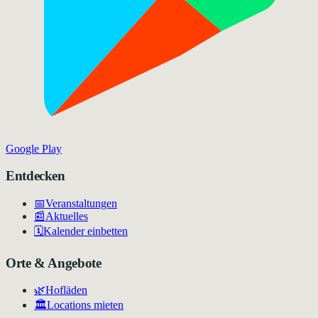
Google Play
Entdecken
📅
Veranstaltungen
📰
Aktuelles
🗓️
Kalender einbetten
Orte & Angebote
🌿
Hofläden
🏛️
Locations mieten