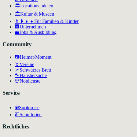
🏛️
Locations mieten
🏛
Kultur & Museen
👨‍👩‍👧‍👦
Für Familien & Kinder
🏢
Unternehmen
💼
Jobs & Ausbildung
Community
📷
Heimat-Moment
🏅
Vereine
📌
Schwarzes Brett
🐾
Haustiersuche
🚨
Notdienste
Service
⛽
Spritpreise
🎒
Schulferien
Rechtliches