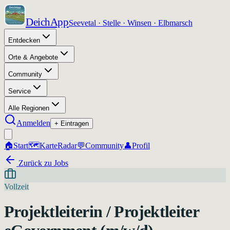
DeichApp
Seevetal · Stelle · Winsen · Elbmarsch
Entdecken
Orte & Angebote
Community
Service
Alle Regionen
Anmelden
+ Eintragen
🏠
Start
🗺️
Karte
Radar
💬
Community
👤
Profil
Zurück zu Jobs
Vollzeit
Projektleiterin / Projektleiter