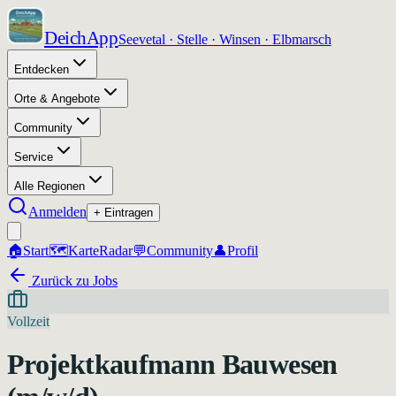
DeichApp
Seevetal · Stelle · Winsen · Elbmarsch
Entdecken
Orte & Angebote
Community
Service
Alle Regionen
Anmelden
+ Eintragen
🏠
Start
🗺️
Karte
Radar
💬
Community
👤
Profil
Zurück zu Jobs
Vollzeit
Projektkaufmann Bauwesen