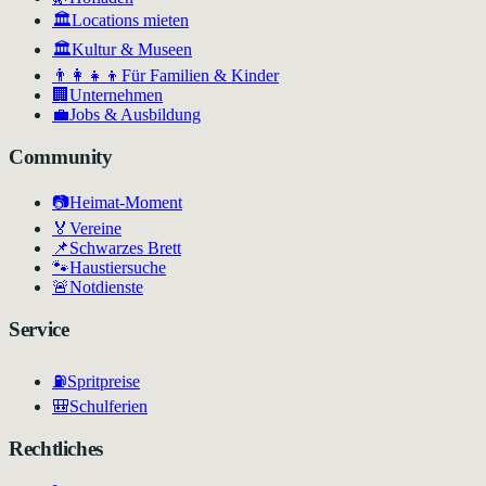
🏛️
Locations mieten
🏛
Kultur & Museen
👨‍👩‍👧‍👦
Für Familien & Kinder
🏢
Unternehmen
💼
Jobs & Ausbildung
Community
📷
Heimat-Moment
🏅
Vereine
📌
Schwarzes Brett
🐾
Haustiersuche
🚨
Notdienste
Service
⛽
Spritpreise
🎒
Schulferien
Rechtliches