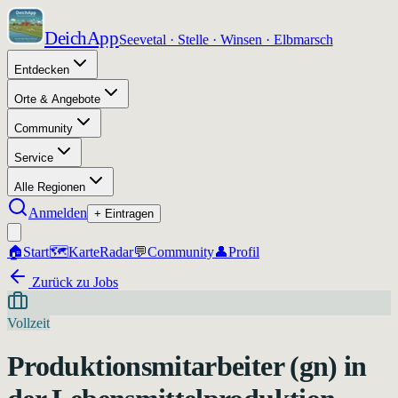
DeichApp
Seevetal · Stelle · Winsen · Elbmarsch
Entdecken
Orte & Angebote
Community
Service
Alle Regionen
Anmelden
+ Eintragen
🏠
Start
🗺️
Karte
Radar
💬
Community
👤
Profil
Zurück zu Jobs
Vollzeit
Produktionsmitarbeiter (gn) in