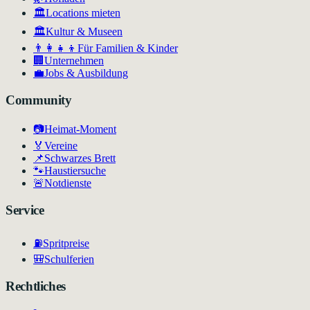
🏛️
Locations mieten
🏛
Kultur & Museen
👨‍👩‍👧‍👦
Für Familien & Kinder
🏢
Unternehmen
💼
Jobs & Ausbildung
Community
📷
Heimat-Moment
🏅
Vereine
📌
Schwarzes Brett
🐾
Haustiersuche
🚨
Notdienste
Service
⛽
Spritpreise
🎒
Schulferien
Rechtliches