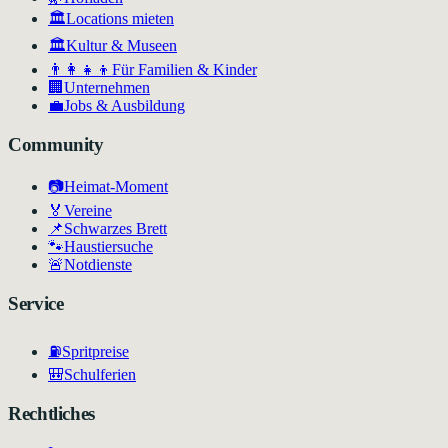
🏛️
Locations mieten
🏛
Kultur & Museen
👨‍👩‍👧‍👦
Für Familien & Kinder
🏢
Unternehmen
💼
Jobs & Ausbildung
Community
📷
Heimat-Moment
🏅
Vereine
📌
Schwarzes Brett
🐾
Haustiersuche
🚨
Notdienste
Service
⛽
Spritpreise
🎒
Schulferien
Rechtliches