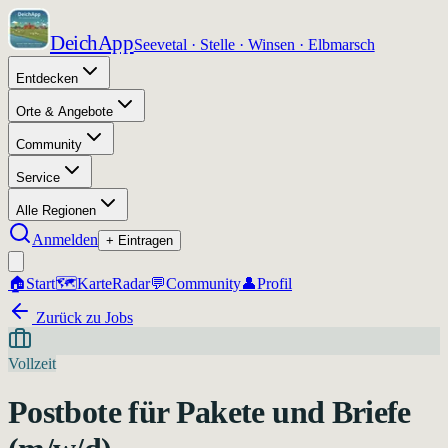
DeichApp
Seevetal · Stelle · Winsen · Elbmarsch
Entdecken
Orte & Angebote
Community
Service
Alle Regionen
Anmelden
+ Eintragen
🏠
Start
🗺️
Karte
Radar
💬
Community
👤
Profil
Zurück zu Jobs
Vollzeit
Postbote für Pakete und Briefe