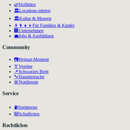
🌿
Hofläden
🏛️
Locations mieten
🏛
Kultur & Museen
👨‍👩‍👧‍👦
Für Familien & Kinder
🏢
Unternehmen
💼
Jobs & Ausbildung
Community
📷
Heimat-Moment
🏅
Vereine
📌
Schwarzes Brett
🐾
Haustiersuche
🚨
Notdienste
Service
⛽
Spritpreise
🎒
Schulferien
Rechtliches