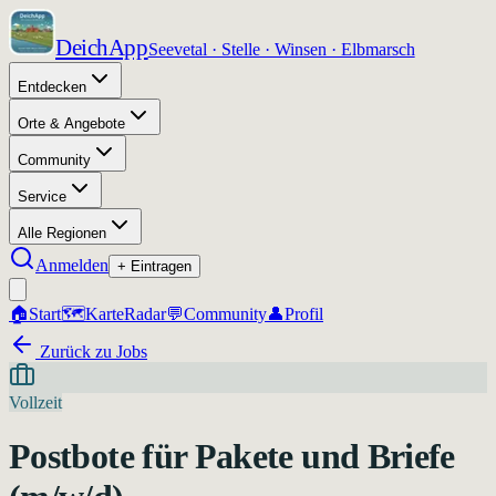
DeichApp
Seevetal · Stelle · Winsen · Elbmarsch
Entdecken
Orte & Angebote
Community
Service
Alle Regionen
Anmelden
+ Eintragen
🏠
Start
🗺️
Karte
Radar
💬
Community
👤
Profil
Zurück zu Jobs
Vollzeit
Postbote für Pakete und Briefe