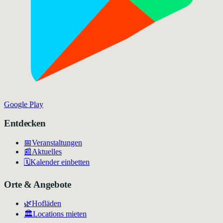
Google Play
Entdecken
📅
Veranstaltungen
📰
Aktuelles
🗓️
Kalender einbetten
Orte & Angebote
🌿
Hofläden
🏛️
Locations mieten