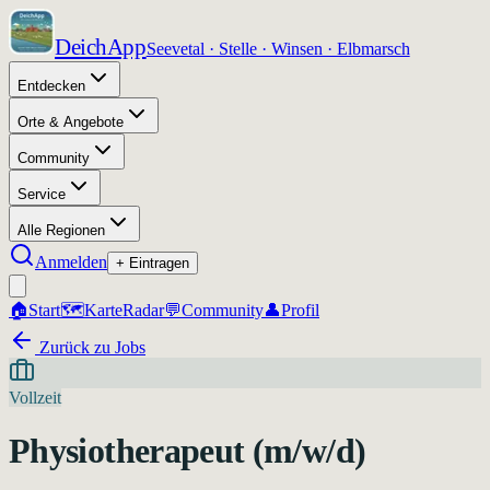
DeichApp
Seevetal · Stelle · Winsen · Elbmarsch
Entdecken
Orte & Angebote
Community
Service
Alle Regionen
Anmelden
+ Eintragen
🏠
Start
🗺️
Karte
Radar
💬
Community
👤
Profil
Zurück zu Jobs
Vollzeit
Physiotherapeut (m/w/d)