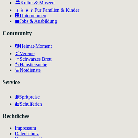
🏛
Kultur & Museen
👨‍👩‍👧‍👦
Für Familien & Kinder
🏢
Unternehmen
💼
Jobs & Ausbildung
Community
📷
Heimat-Moment
🏅
Vereine
📌
Schwarzes Brett
🐾
Haustiersuche
🚨
Notdienste
Service
⛽
Spritpreise
🎒
Schulferien
Rechtliches
Impressum
Datenschutz