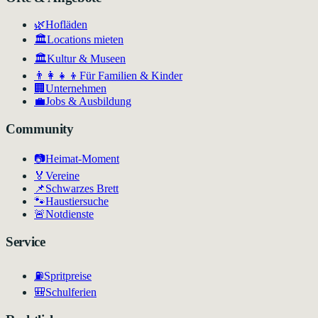
🌿
Hofläden
🏛️
Locations mieten
🏛
Kultur & Museen
👨‍👩‍👧‍👦
Für Familien & Kinder
🏢
Unternehmen
💼
Jobs & Ausbildung
Community
📷
Heimat-Moment
🏅
Vereine
📌
Schwarzes Brett
🐾
Haustiersuche
🚨
Notdienste
Service
⛽
Spritpreise
🎒
Schulferien