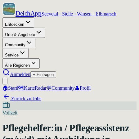
DeichApp
Seevetal · Stelle · Winsen · Elbmarsch
Entdecken
Orte & Angebote
Community
Service
Alle Regionen
Anmelden
+ Eintragen
🏠
Start
🗺️
Karte
Radar
💬
Community
👤
Profil
Zurück zu Jobs
Vollzeit
Pflegehelfer:in / Pflegeassistenz