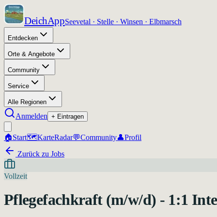
DeichApp
Seevetal · Stelle · Winsen · Elbmarsch
Entdecken
Orte & Angebote
Community
Service
Alle Regionen
Anmelden
+ Eintragen
🏠
Start
🗺️
Karte
Radar
💬
Community
👤
Profil
Zurück zu Jobs
Vollzeit
Pflegefachkraft (m/w/d) - 1:1 I