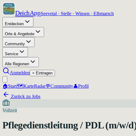
DeichApp
Seevetal · Stelle · Winsen · Elbmarsch
Entdecken
Orte & Angebote
Community
Service
Alle Regionen
Anmelden
+ Eintragen
🏠
Start
🗺️
Karte
Radar
💬
Community
👤
Profil
Zurück zu Jobs
Vollzeit
Pflegedienstleitung / PDL (m/w/d)