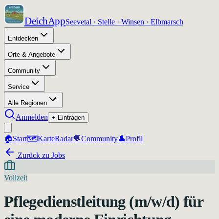
DeichApp
Seevetal · Stelle · Winsen · Elbmarsch
Entdecken
Orte & Angebote
Community
Service
Alle Regionen
Anmelden
+ Eintragen
🏠
Start
🗺️
Karte
Radar
💬
Community
👤
Profil
Zurück zu Jobs
Vollzeit
Pflegedienstleitung (m/w/d) für