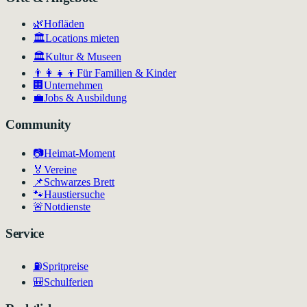
🌿
Hofläden
🏛️
Locations mieten
🏛
Kultur & Museen
👨‍👩‍👧‍👦
Für Familien & Kinder
🏢
Unternehmen
💼
Jobs & Ausbildung
Community
📷
Heimat-Moment
🏅
Vereine
📌
Schwarzes Brett
🐾
Haustiersuche
🚨
Notdienste
Service
⛽
Spritpreise
🎒
Schulferien