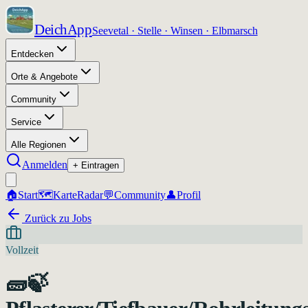
DeichApp
Seevetal · Stelle · Winsen · Elbmarsch
Entdecken
Orte & Angebote
Community
Service
Alle Regionen
Anmelden
+ Eintragen
🏠
Start
🗺️
Karte
Radar
💬
Community
👤
Profil
Zurück zu Jobs
Vollzeit
🧱🍃