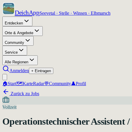
DeichApp
Seevetal · Stelle · Winsen · Elbmarsch
Entdecken
Orte & Angebote
Community
Service
Alle Regionen
Anmelden
+ Eintragen
🏠
Start
🗺️
Karte
Radar
💬
Community
👤
Profil
Zurück zu Jobs
Vollzeit
Operationstechnischer Assistent /