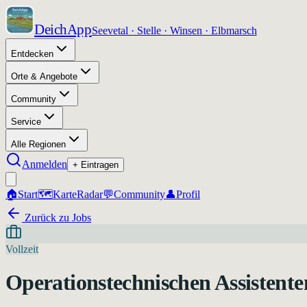
DeichApp
Seevetal · Stelle · Winsen · Elbmarsch
Entdecken
Orte & Angebote
Community
Service
Alle Regionen
Anmelden
+ Eintragen
🏠
Start
🗺️
Karte
Radar
💬
Community
👤
Profil
Zurück zu Jobs
Vollzeit
Operationstechnischen Assistente