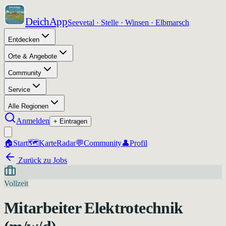
DeichApp
Seevetal · Stelle · Winsen · Elbmarsch
Entdecken
Orte & Angebote
Community
Service
Alle Regionen
Anmelden
+ Eintragen
🏠
Start
🗺️
Karte
Radar
💬
Community
👤
Profil
Zurück zu Jobs
Vollzeit
Mitarbeiter Elektrotechnik