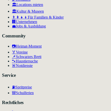
🏛️
Locations mieten
🏛
Kultur & Museen
👨‍👩‍👧‍👦
Für Familien & Kinder
🏢
Unternehmen
💼
Jobs & Ausbildung
Community
📷
Heimat-Moment
🏅
Vereine
📌
Schwarzes Brett
🐾
Haustiersuche
🚨
Notdienste
Service
⛽
Spritpreise
🎒
Schulferien
Rechtliches