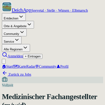
DeichApp
Seevetal · Stelle · Winsen · Elbmarsch
Entdecken
Orte & Angebote
Community
Service
Alle Regionen
Anmelden
+ Eintragen
🏠
Start
🗺️
Karte
Radar
💬
Community
👤
Profil
Zurück zu Jobs
Vollzeit
Medizinischer Fachangestellter