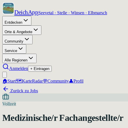
DeichApp
Seevetal · Stelle · Winsen · Elbmarsch
Entdecken
Orte & Angebote
Community
Service
Alle Regionen
Anmelden
+ Eintragen
🏠
Start
🗺️
Karte
Radar
💬
Community
👤
Profil
Zurück zu Jobs
Vollzeit
Medizinische/r Fachangestellte/r